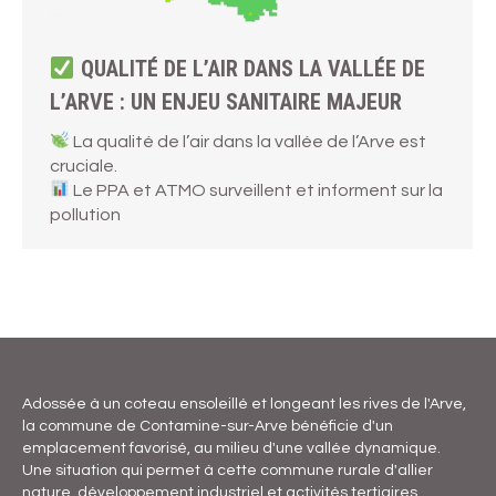
QUALITÉ DE L’AIR DANS LA VALLÉE DE
L’ARVE : UN ENJEU SANITAIRE MAJEUR
La qualité de l’air dans la vallée de l’Arve est
cruciale.
Le PPA et ATMO surveillent et informent sur la
pollution
Adossée à un coteau ensoleillé et longeant les rives de l'Arve,
la commune de Contamine-sur-Arve bénéficie d'un
emplacement favorisé, au milieu d'une vallée dynamique.
Une situation qui permet à cette commune rurale d'allier
nature, développement industriel et activités tertiaires,