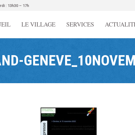
rdi : 13h30 – 17h
EIL
LE VILLAGE
SERVICES
ACTUALIT
ND-GENEVE_10NOVEM