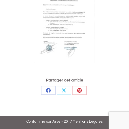
Partager cet article
Partager
Partager
Partager
sur
sur
sur
Facebook
X
Pinterest
Contamine sur Arve - 2017
Mentions Légales