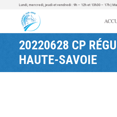
contenu
Lundi, mercredi, jeudi et vendredi : 9h – 12h et 13h30 – 17h | Ma
principal
ACCU
20220628 CP RÉG
HAUTE-SAVOIE