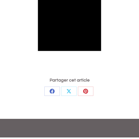
Partager cet article
Partager
Partager
Partager
sur
sur
sur
Facebook
X
Pinterest