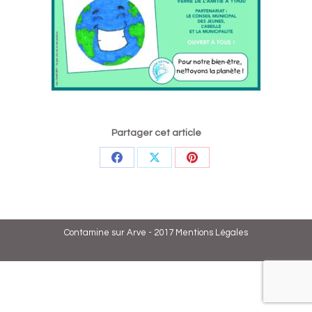
Partager cet article
Partager
Partager
Partager
sur
sur
sur
Facebook
X
Pinterest
Contamine sur Arve - 2017
Mentions Légales